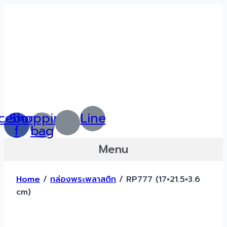
Skip
to
content
cebook-
Shopping-
Line
f
bag
Menu
Home
/
กล่องพระพลาสติก
/ RP777 (17×21.5×3.6
cm)