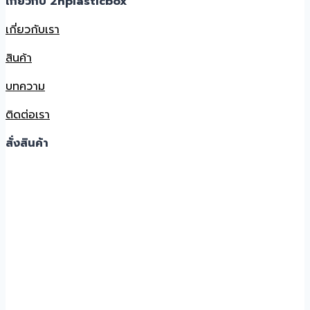
เกี่ยวกับ 2nplasticbox
เกี่ยวกับเรา
สินค้า
บทความ
ติดต่อเรา
สั่งสินค้า