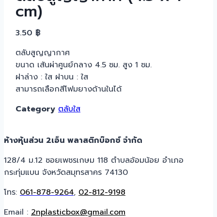
cm)
3.50
฿
ตลับสูญญากาศ
ขนาด เส้นผ่าศูนย์กลาง 4.5 ซม. สูง 1 ซม.
ฝาล่าง : ใส ฝาบน : ใส
สามารถเลือกสีโฟมยางด้านในได้
Category
ตลับใส
ห้างหุ้นส่วน 2เอ็น พลาสติกบ๊อกซ์ จำกัด
128/4 ม.12 ซอยเพชรเกษม 118 ตำบลอ้อมน้อย อำเภอ
กระทุ่มแบน จังหวัดสมุทรสาคร 74130
โทร:
061-878-9264
,
02-812-9198
Email :
2nplasticbox@gmail.com