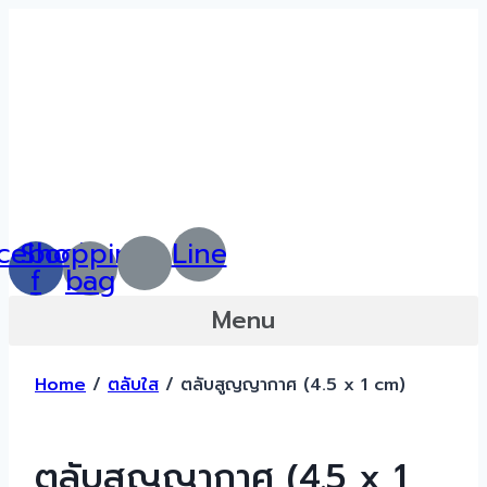
Skip
to
content
cebook-
Shopping-
Line
f
bag
Menu
Home
/
ตลับใส
/ ตลับสูญญากาศ (4.5 x 1 cm)
ตลับสูญญากาศ (4.5 x 1